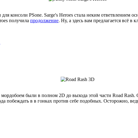
и для консоли PSone. Sarge's Heroes стала неким ответвлением ос
eroes получила
продолжение
. Ну, а здесь вам предлагается всё в 
1
мордобоем были в полном 2D до выхода этой части Road Rash. О
да побеждать в в гонках против себе подобных. Осторожно, ведь 