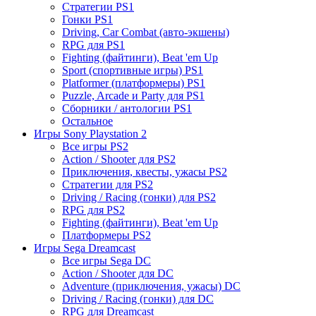
Стратегии PS1
Гонки PS1
Driving, Car Combat (авто-экшены)
RPG для PS1
Fighting (файтинги), Beat 'em Up
Sport (спортивные игры) PS1
Platformer (платформеры) PS1
Puzzle, Arcade и Party для PS1
Сборники / антологии PS1
Остальное
Игры Sony Playstation 2
Все игры PS2
Action / Shooter для PS2
Приключения, квесты, ужасы PS2
Стратегии для PS2
Driving / Racing (гонки) для PS2
RPG для PS2
Fighting (файтинги), Beat 'em Up
Платформеры PS2
Игры Sega Dreamcast
Все игры Sega DC
Action / Shooter для DC
Adventure (приключения, ужасы) DC
Driving / Racing (гонки) для DC
RPG для Dreamcast