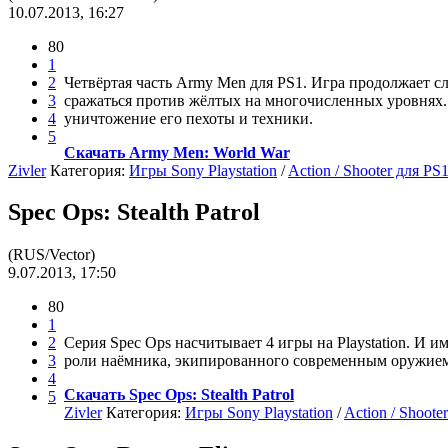
10.07.2013, 16:27
80
1
2
Четвёртая часть Army Men для PS1. Игра продолжает с
3
сражаться против жёлтых на многочисленных уровнях. В
4
уничтожение его пехоты и техники.
5
Скачать Army Men: World War
Zivler
Категория:
Игры Sony Playstation
/
Action / Shooter для PS
Spec Ops: Stealth Patrol
(RUS/Vector)
9.07.2013, 17:50
80
1
2
Серия Spec Ops насчитывает 4 игры на Playstation. И и
3
роли наёмника, экипированного современным оружием.
4
Скачать Spec Ops: Stealth Patrol
5
Zivler
Категория:
Игры Sony Playstation
/
Action / Shoote