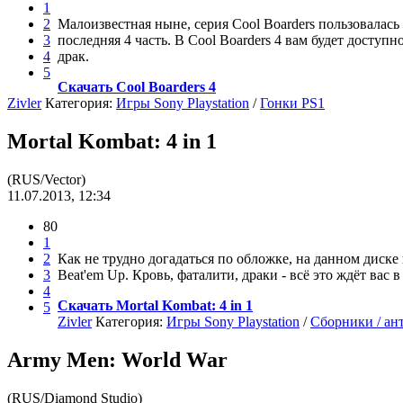
1
2
Малоизвестная ныне, серия Cool Boarders пользовалась
3
последняя 4 часть. В Cool Boarders 4 вам будет доступ
4
драк.
5
Скачать Cool Boarders 4
Zivler
Категория:
Игры Sony Playstation
/
Гонки PS1
Mortal Kombat: 4 in 1
(RUS/Vector)
11.07.2013, 12:34
80
1
2
Как не трудно догадаться по обложке, на данном диске 
3
Beat'em Up. Кровь, фаталити, драки - всё это ждёт вас в 
4
Скачать Mortal Kombat: 4 in 1
5
Zivler
Категория:
Игры Sony Playstation
/
Сборники / ан
Army Men: World War
(RUS/Diamond Studio)