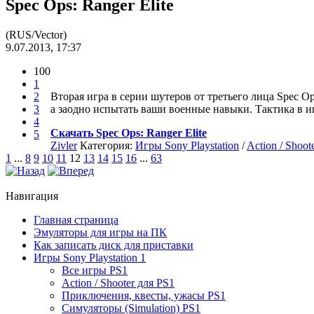
Spec Ops: Ranger Elite
(RUS/Vector)
9.07.2013, 17:37
100
1
2
Вторая игра в серии шутеров от третьего лица Spec Op
3
а заодно испытать ваши военные навыки. Тактика в иг
4
Скачать Spec Ops: Ranger Elite
5
Zivler
Категория:
Игры Sony Playstation
/
Action / Shoot
1
...
8
9
10
11
12
13
14
15
16
...
63
Навигация
Главная страница
Эмуляторы для игры на ПК
Как записать диск для приставки
Игры Sony Playstation 1
Все игры PS1
Action / Shooter для PS1
Приключения, квесты, ужасы PS1
Симуляторы (Simulation) PS1