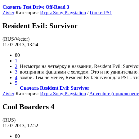
Скачать Test Drive Off-Road 3
Zivler
Категория:
Игры Sony Playstation
/
Гонки PS1
Resident Evil: Survivor
(RUS/Vector)
11.07.2013, 13:54
80
1
2
Несмотря на четвёрку в названии, Resident Evil: Surv
3
воспринята фанатами с холодом. Это и не удивительно.
4
зомби. Тем не менее, Resident Evil: Survivor для PS1 - э
5
Скачать Resident Evil: Survivor
Zivler
Категория:
Игры Sony Playstation
/
Adventure (приключени
Cool Boarders 4
(RUS)
11.07.2013, 12:52
80