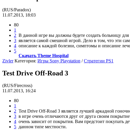
(RUS/Paradox)
11.07.2013, 18:03
80
1
2
В данной игре вы должны будете создать больницу для
3
является самой смешной игрой. Дело в том, что эти с
4
описание к каждой болезни, симптомы и описание леч
5
Скачать Theme Hospital
Zivler
Категория:
Игры Sony Playstation
/
Стратегии PS1
Test Drive Off-Road 3
(RUS/Firecross)
11.07.2013, 16:24
80
1
2
Test Drive Off-Road 3 является лучшей аркадной гоноч
3
в игре очень отличаются друг от друга своим покрытие
4
очень зависит от покрытия. Вам предстоит покупать де
5
данном типе местности.