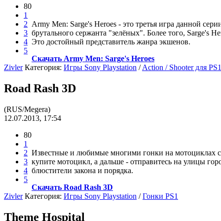
80
1
2
Army Men: Sarge's Heroes - это третья игра данной сери
3
брутального сержанта "зелёных". Более того, Sarge's H
4
Это достойный представитель жанра экшенов.
5
Скачать Army Men: Sarge's Heroes
Zivler
Категория:
Игры Sony Playstation
/
Action / Shooter для PS
Road Rash 3D
(RUS/Megera)
12.07.2013, 17:54
80
1
2
Известные и любимые многими гонки на мотоциклах с 
3
купите мотоцикл, а дальше - отправитесь на улицы горо
4
блюстители закона и порядка.
5
Скачать Road Rash 3D
Zivler
Категория:
Игры Sony Playstation
/
Гонки PS1
Theme Hospital