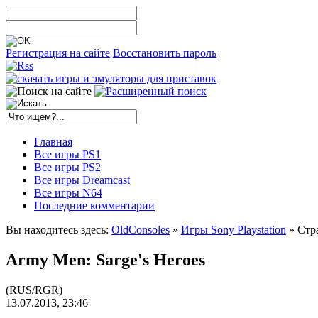
Регистрация на сайте
Восстановить пароль
Главная
Все игры PS1
Все игры PS2
Все игры Dreamcast
Все игры N64
Последние комментарии
Вы находитесь здесь:
OldConsoles
»
Игры Sony Playstation
» Стр
Army Men: Sarge's Heroes
(RUS/RGR)
13.07.2013, 23:46