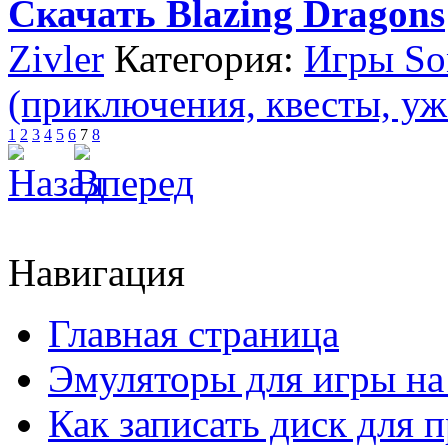
Скачать Blazing Dragons
Zivler
Категория:
Игры Son
(приключения, квесты, уж
1
2
3
4
5
6
7
8
Навигация
Главная страница
Эмуляторы для игры н
Как записать диск для 