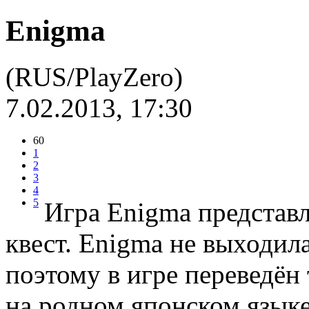
Enigma
(RUS/PlayZero)
7.02.2013, 17:30
60
1
2
3
4
5
Игра Enigma представ
квест. Enigma не выходил
поэтому в игре переведён 
на родном японском языке