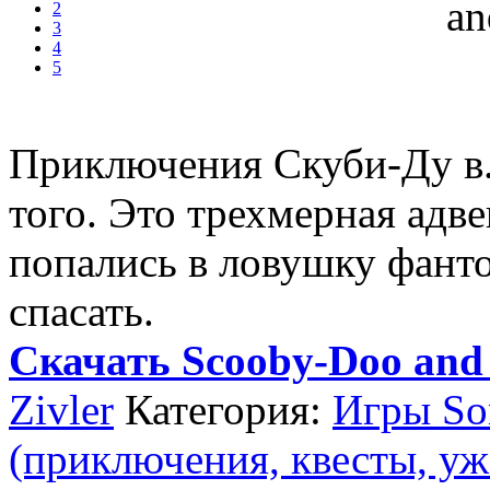
2
3
4
5
Приключения Скуби-Ду в..
того. Это трехмерная адве
попались в ловушку фант
спасать.
Скачать Scooby-Doo and 
Zivler
Категория:
Игры Son
(приключения, квесты, уж