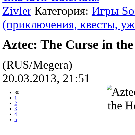
Zivler
Категория:
Игры Son
(приключения, квесты, уж
Aztec: The Curse in the
(RUS/Megera)
20.03.2013, 21:51
80
1
2
3
4
5