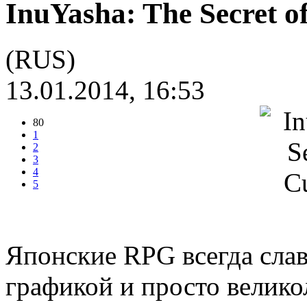
InuYasha: The Secret o
(RUS)
13.01.2014, 16:53
80
1
2
3
4
5
Японские RPG всегда слав
графикой и просто велик