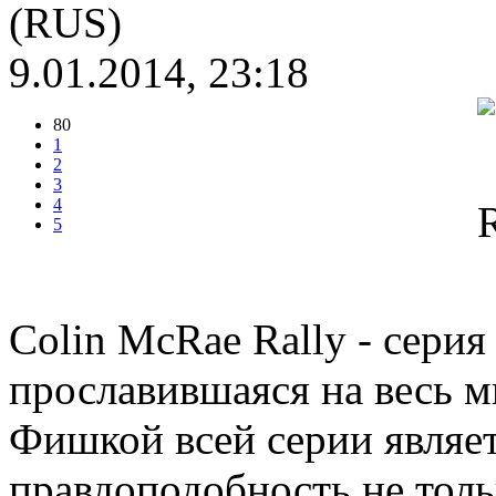
(RUS)
9.01.2014, 23:18
80
1
2
3
4
5
Colin McRae Rally - сери
прославившаяся на весь м
Фишкой всей серии являе
правдоподобность не толь